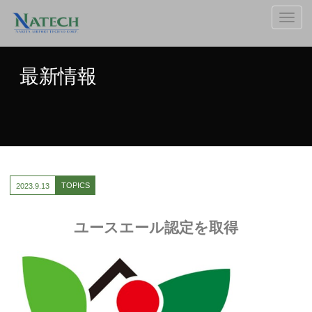
ナ
ビ
ゲ
ー
最新情報
シ
ョ
ン
の
切
替
TOPICS
2023.
9.13
ユースエール認定を取得