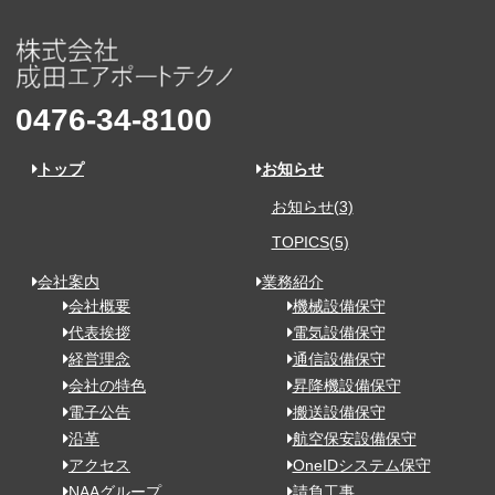
0476-34-8100
トップ
お知らせ
お知らせ(3)
TOPICS(5)
会社案内
業務紹介
会社概要
機械設備保守
代表挨拶
電気設備保守
経営理念
通信設備保守
会社の特色
昇降機設備保守
電子公告
搬送設備保守
沿革
航空保安設備保守
アクセス
OneIDシステム保守
NAAグループ
請負工事